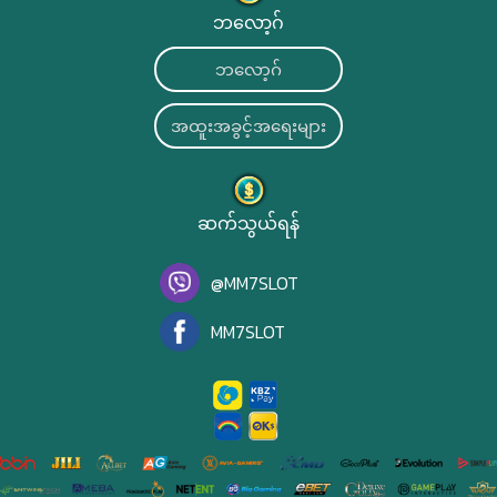
ဘလော့ဂ်
ဘလော့ဂ်
အထူးအခွင့်အရေးများ
ဆက်သွယ်ရန်
@MM7SLOT
MM7SLOT