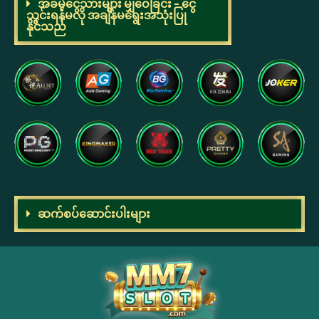
အခမဲ့ငွေသားများ မျှဝေခြင်း - ငွေ
သွင်းရန်မလို အချိန်မရွေးအသုံးပြု
နိုင်သည်
ဆက်စပ်ဆောင်းပါးများ