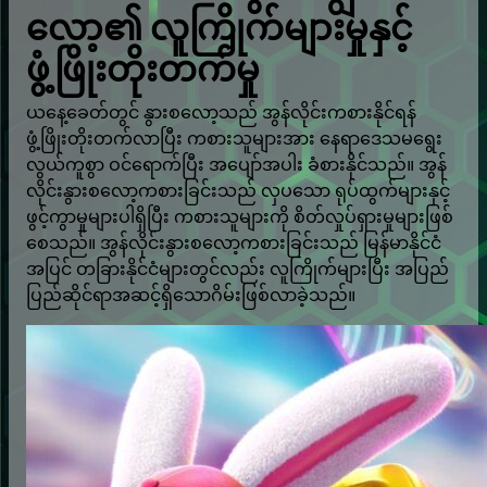
လော့၏ လူကြိုက်များမှုနှင့်
ဖွံ့ဖြိုးတိုးတက်မှု
ယနေ့ခေတ်တွင် နွားစလော့သည် အွန်လိုင်းကစားနိုင်ရန်
ဖွံ့ဖြိုးတိုးတက်လာပြီး ကစားသူများအား နေရာဒေသမရွေး
လွယ်ကူစွာ ဝင်ရောက်ပြီး အပျော်အပါး ခံစားနိုင်သည်။ အွန်
လိုင်းနွားစလော့ကစားခြင်းသည် လှပသော ရုပ်ထွက်များနှင့်
ဖွင့်ကွာမှုများပါရှိပြီး ကစားသူများကို စိတ်လှုပ်ရှားမှုများဖြစ်
စေသည်။ အွန်လိုင်းနွားစလော့ကစားခြင်းသည် မြန်မာနိုင်ငံ
အပြင် တခြားနိုင်ငံများတွင်လည်း လူကြိုက်များပြီး အပြည်
ပြည်ဆိုင်ရာအဆင့်ရှိသောဂိမ်းဖြစ်လာခဲ့သည်။