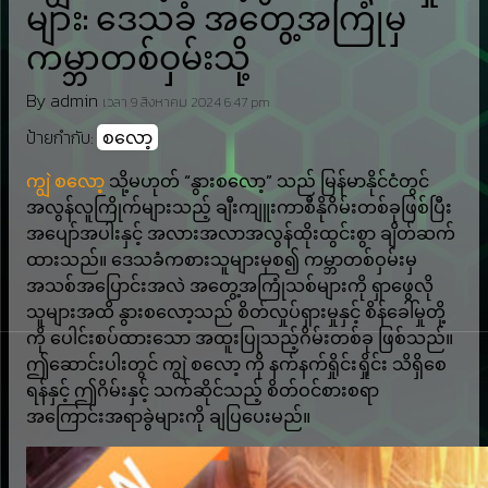
များ: ဒေသခံ အတွေ့အကြုံမှ
ကမ္ဘာတစ်ဝှမ်းသို့
By admin
เวลา 9 สิงหาคม 2024 6:47 pm
ป้ายกำกับ:
စလော့
ကျွဲ စလော့
သို့မဟုတ် “နွားစလော့” သည် မြန်မာနိုင်ငံတွင်
အလွန်လူကြိုက်များသည့် ချီးကျူးကာစီနိုဂိမ်းတစ်ခုဖြစ်ပြီး
အပျော်အပါးနှင့် အလားအလာအလွန်ထိုးထွင်းစွာ ချိတ်ဆက်
ထားသည်။ ဒေသခံကစားသူများမှစ၍ ကမ္ဘာတစ်ဝှမ်းမှ
အသစ်အပြောင်းအလဲ အတွေ့အကြုံသစ်များကို ရှာဖွေလို
သူများအထိ နွားစလော့သည် စိတ်လှုပ်ရှားမှုနှင့် စိန်ခေါ်မှုတို့
ကို ပေါင်းစပ်ထားသော အထူးပြုသည့်ဂိမ်းတစ်ခု ဖြစ်သည်။
ဤဆောင်းပါးတွင် ကျွဲ စလော့ ကို နက်နက်ရှိုင်းရှိုင်း သိရှိစေ
ရန်နှင့် ဤဂိမ်းနှင့် သက်ဆိုင်သည့် စိတ်ဝင်စားစရာ
အကြောင်းအရာခွဲများကို ချပြပေးမည်။