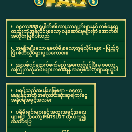
စလော့888 ပေါက်၏ အားသာချက်များနှင့် တစ်နေရာ
တည်းက အွန်လိုင်းစလော့ ဝန်ဆောင်မှုများမှာ အောက်ပါ
အတိုင်း ဖြစ်ပါသည်
အမျိုးမျိုးသော ခေတ်မီ စလော့အွန်လိုင်းများ - ပြည့်စုံ
ပြီး စိတ်လှုပ်ရှားဖွယ်ကောင်း။
အသစ်ဝင်ရောက်စက်မည့် အကောင့်ဖွင့်ပြီးမှ စလော့
အကြိုက်ဆုံးဂိမ်းများကစားရန် အခမဲ့စလော့များရယူပါ
မရပ်သည့်အပန်းဖြေစရာ - စလော့
888 နှင့်အတူ အကောင်းဆုံးဆုကြေးငွေ
အနိုင်ရအခွင့်အလမ်း
ပရိုမိုးရှင်းများနှင့် အထူးအခွင့်အရေး
များစွာ - စလော့ MM7SLOT လွယ်ကူ၍
အဆင်ပြေ