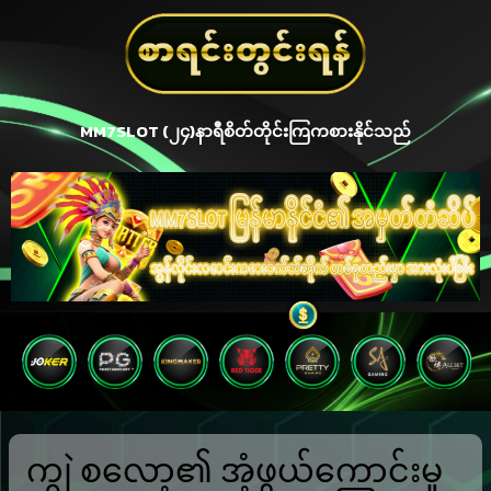
MM7SLOT (၂၄)နာရီစိတ်တိုင်းကြကစားနိုင်သည်
ကျွဲ စလော့၏ အံ့ဖွယ်ကောင်းမှု