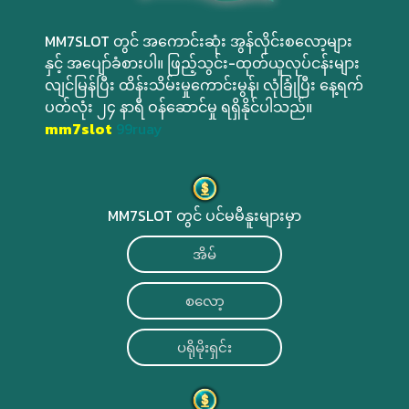
MM7SLOT တွင် အကောင်းဆုံး အွန်လိုင်းစလော့များ
နှင့် အပျော်ခံစားပါ။ ဖြည့်သွင်း-ထုတ်ယူလုပ်ငန်းများ
လျင်မြန်ပြီး ထိန်းသိမ်းမှုကောင်းမွန်၊ လုံခြုံပြီး နေ့ရက်
ပတ်လုံး ၂၄ နာရီ ဝန်ဆောင်မှု ရရှိနိုင်ပါသည်။
mm7slot
99ruay
MM7SLOT တွင် ပင်မမီနူးများမှာ
အိမ်
စလော့
ပရိုမိုးရှင်း