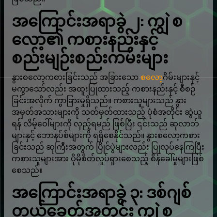
အကြောင်းအရာခွဲ ၂: ကျွဲ စ
လော့၏ ကစားနည်းနှင့်
စည်းမျဉ်းစည်းကမ်းများ
နွားစလော့ကစားခြင်းသည် အခြားသော
စလော့
ဂိမ်းများနှင့်
မကွာသော်လည်း အထူးပြုထားသည့် ကစားနည်းနှင့် စီစဉ်
ခြင်းအလိုက် ကွာခြားမှုရှိသည်။ ကစားသူများသည် နွား
အမှတ်အသားများကို သတ်မှတ်ထားသည့် ပုံစံအတိုင်း ဆွဲယူ
ရန် လိမ့်ဝေါ်များကို လှည့်ရမည် ဖြစ်ပြီး ၎င်းသည် ဆုလာဘ်
များနှင့် ဘောနပ်စ်များကို ရရှိစေနိုင်သည်။ နွားစလော့ကစား
ခြင်းသည် ဆုကြီးအတွက် ပြိုင်ပွဲများလည်း ပြုလုပ်နေကြပြီး
ကစားသူများအား ပိုမိုစိတ်လှုပ်ရှားစေသည့် စိန်ခေါ်မှုများဖြစ်
စေသည်။
အကြောင်းအရာခွဲ ၃: ဒစ်ဂျစ်
တယ်ခေတ်အတွင်း ကျွဲ စ