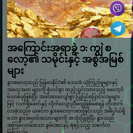
အကြောင်းအရာခွဲ ၁: ကျွဲ စ
လော့၏ သမိုင်းနှင့် အစွဲအမြစ်
များ
နွားစလော့သည် မြန်မာနိုင်ငံ၏ ဒေသခံ ယုံကြည်မှုများနှင့်
အလေ့အထ များကို စုံလင်စွာ ထည့်သွင်းထားသည့် စလော့ဂိ
မ်းတစ်ခုဖြစ်ပြီး အခါအားလျော်စွာ ပြုပြင်ပြောင်းလဲမှုများ
ဖြင့် လက်ရှိခေတ်နှင့် လိုက်လျောညီထွေဖြစ်စေရန် တိုးတက်
လာခဲ့သည်။ ယခင်က နွားစလော့ကစားခြင်းသည် အဓိပ္ပါယ်ရှိ
သော နွားအမှတ်အသားများကို အသုံးပြုခဲ့ပြီး နွားသည်
အကြမ်းတမ်းသော စွမ်းအားနှင့် ရဲရင့်သည့် သင်္ကေတ
ဖြစ်သည်။