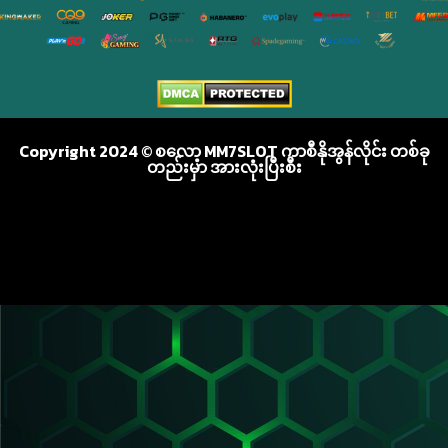
Copyright 2024 © စလော့ MM7SLOT ကာစီနိုအွန်လိုင်း တစ်ခု
တည်းမှာ အားလုံးပြီးစီး