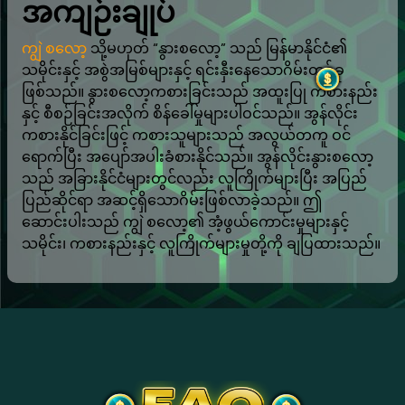
အကျဉ်းချုပ်
ကျွဲ စလော့
သို့မဟုတ် “နွားစလော့” သည် မြန်မာနိုင်ငံ၏
သမိုင်းနှင့် အစွဲအမြစ်များနှင့် ရင်းနှီးနေသောဂိမ်းတစ်ခု
ဖြစ်သည်။ နွားစလော့ကစားခြင်းသည် အထူးပြု ကစားနည်း
နှင့် စီစဉ်ခြင်းအလိုက် စိန်ခေါ်မှုများပါဝင်သည်။ အွန်လိုင်း
ကစားနိုင်ခြင်းဖြင့် ကစားသူများသည် အလွယ်တကူ ဝင်
ရောက်ပြီး အပျော်အပါးခံစားနိုင်သည်။ အွန်လိုင်းနွားစလော့
သည် အခြားနိုင်ငံများတွင်လည်း လူကြိုက်များပြီး အပြည်
ပြည်ဆိုင်ရာ အဆင့်ရှိသောဂိမ်းဖြစ်လာခဲ့သည်။ ဤ
ဆောင်းပါးသည် ကျွဲ စလော့၏ အံ့ဖွယ်ကောင်းမှုများနှင့်
သမိုင်း၊ ကစားနည်းနှင့် လူကြိုက်များမှုတို့ကို ချပြထားသည်။