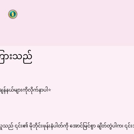
်ကြားသည်
ျန်နယ်များကိုလိုက်နာပါ
⭐️
ည် ၎င်း၏ မိုဘိုင်းဖုန်းနံပါတ်ကို အောင်မြင်စွာ ချိတ်တွဲပါက၊ ၎