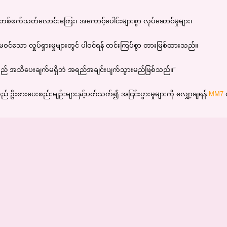
ဆို တစ်ဖက်သတ်လောင်းကြေး၊ အကောင့်ပေါင်းများစွာ လုပ်ဆောင်မှုများ၊
မဝင်သော လှုပ်ရှားမှုများတွင် ပါဝင်ရန် တင်းကြပ်စွာ တားမြစ်ထားသည်။
ျားသည် အသိပေးချက်မရှိဘဲ အရည်အချင်းပျက်သွားမည်ဖြစ်သည်။”
ည် ဦးစားပေးစည်းမျဉ်းများနှင့်ပတ်သက်၍ အငြင်းပွားမှုများကို လျှော့ချရန်
MM7
ပ