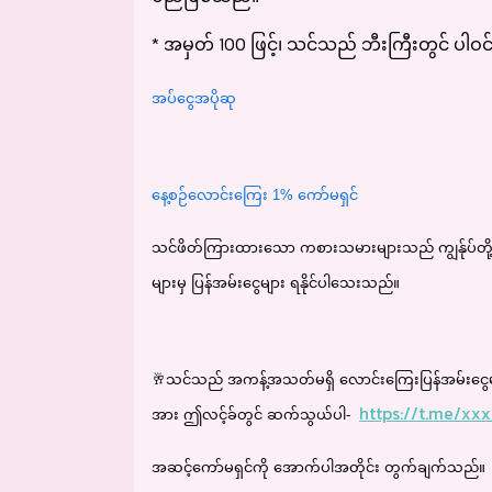
* အမှတ် 100 ဖြင့်၊ သင်သည် ဘီးကြီးတွင် ပါဝင်နို
အပ်ငွေအပိုဆု
နေ့စဉ်လောင်းကြေး 1% ကော်မရှင်
သင်ဖိတ်ကြားထားသော ကစားသမားများသည် ကျွန်ုပ်တို့နှ
များမှ ပြန်အမ်းငွေများ ရနိုင်ပါသေးသည်။
🥂
သင်သည် အကန့်အသတ်မရှိ လောင်းကြေးပြန်အမ်းငွေများက
https://t.me/xx
အား ဤလင့်ခ်တွင် ဆက်သွယ်ပါ-
အဆင့်ကော်မရှင်ကို အောက်ပါအတိုင်း တွက်ချက်သည်။