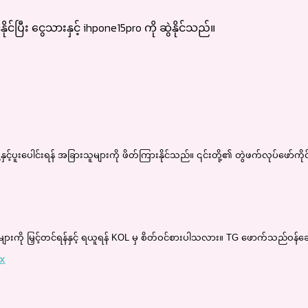
င်ပြီး ငွေသားနှင့် ihpone15pro ကို ဆွဲနိုင်သည်။
င့်ပူးပေါင်းရန် အခြားသူများကို ဖိတ်ကြားနိုင်သည်။ ၎င်းတို့၏ တွဲဖက်လုပ်ဖ
ို မြှင့်တင်ရန်နှင့် ရယူရန် KOL မှ စိတ်ဝင်စားပါသလား။ TG ဖောက်သည်ဝန်ဆောင
xx