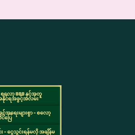
စလော့ 888 နှင့်အတူ
ိုင်ရအခွင့်အလမ်း
းအခွင့်အရေးများစွာ - စလော့
င်ပြေ
း - ငွေသွင်းရန်မလို အချိန်မ