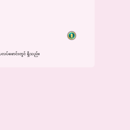
လပ်ဖောင်းတွင် ရှိသည်။