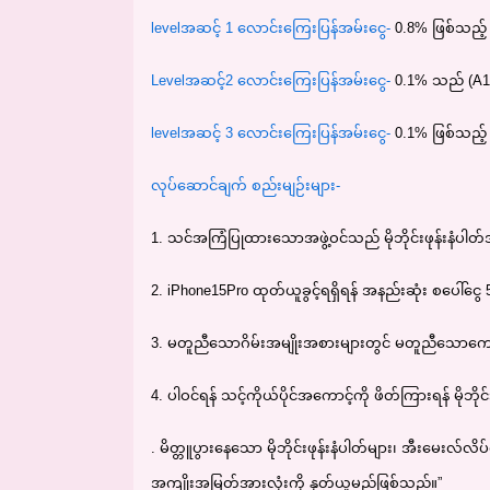
levelအဆင့် 1 လောင်းကြေးပြန်အမ်းငွေ-
0.8% ဖြစ်သည့်
Levelအဆင့်2 လောင်းကြေးပြန်အမ်းငွေ-
0.1% သည် (A1
levelအဆင့် 3 လောင်းကြေးပြန်အမ်းငွေ-
0.1% ဖြစ်သည့
လုပ်ဆောင်ချက် စည်းမျဉ်းများ-
1. သင်အကြံပြုထားသောအဖွဲ့ဝင်သည် မိုဘိုင်းဖုန်းနံ
2. iPhone15Pro ထုတ်ယူခွင့်ရရှိရန် အနည်းဆုံး စပေါ်င
3. မတူညီသောဂိမ်းအမျိုးအစားများတွင် မတူညီသောကော်
4. ပါဝင်ရန် သင့်ကိုယ်ပိုင်အကောင့်ကို ဖိတ်ကြားရန် မို
. မိတ္တူပွားနေသော မိုဘိုင်းဖုန်းနံပါတ်များ၊ အီးမေးလ်
အကျိုးအမြတ်အားလုံးကို နုတ်ယူမည်ဖြစ်သည်။”