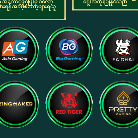
ကောင့်ဖွင့်ပြီးမှ စလော့
ရွေးအသုံးပြုနိုင်သည်
စားရန် အခမဲ့စလော့များရယူ