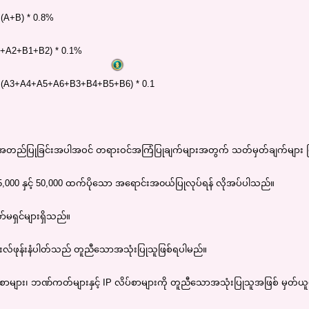
 (A+B) * 0.8%
+A2+B1+B2) * 0.1%
် (A3+A4+A5+A6+B3+B4+B5+B6) * 0.1
ပါတ်အတည်ပြုခြင်းအပါအဝင် တရားဝင်အကြံပြုချက်များအတွက် သတ်မှတ်ချက်များ ပ
ွေ 5,000 နှင့် 50,000 ထက်ပိုသော အရောင်းအ၀ယ်ပြုလုပ်ရန် လိုအပ်ပါသည်။
မရှင်များရှိသည်။
ဘိုင်းလ်ဖုန်းနံပါတ်သည် တူညီသောအသုံးပြုသူဖြစ်ရပါမည်။
လိပ်စာများ၊ ဘဏ်ကတ်များနှင့် IP လိပ်စာများကို တူညီသောအသုံးပြုသူအဖြစ် မှတ်ယူမ