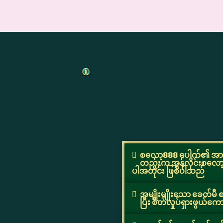
စလော့888 ပေါက်၏ အားသ
တည်းက အွန်လိုင်းစလော့ 
ပါအတိုင်း ဖြစ်ပါသည်
အမျိုးမျိုးသော ခေတ်မီ စလ
ပြီး စိတ်လှုပ်ရှားဖွယ်ကော