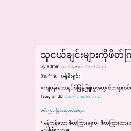
သူငယ်ချင်းများကိုဖိတ
By admin
เวลา 9 สิงหาคม 2024 6:03 pm
ป้ายกำกับ:
ပရိုမိုးရှင်း
⭐️
ကျပန်းဘောနပ်စ်ဖြန့်ဖြူးမှုအတွက်တရားဝင်ခ
Telegram👉🏻
https://t.me/mm7slot
ဖိတ်ကြားခြင်းဆုလာဘ်များ
* မှန်ကန်သော ဖိတ်ကြားချက်- ဖိတ်ကြားထားသူသ
မည်ဖြစ်သည်။