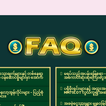
ာချက်များနှင့် တစ်နေရာ
မရပ်သည့်အပန်းဖြေစရာ - 
ဝန်ဆောင်မှုများမှာ အောက်
အကောင်းဆုံးဆုကြေးငွေအန
ပရိုမိုးရှင်းများနှင့် အထူ
ော့အွန်လိုင်းများ - ပြည့်စုံ
MM7SLOT လွယ်ကူ၍ အဆ
င်း။
အခမဲ့ငွေသားများ မျှဝေခြင်