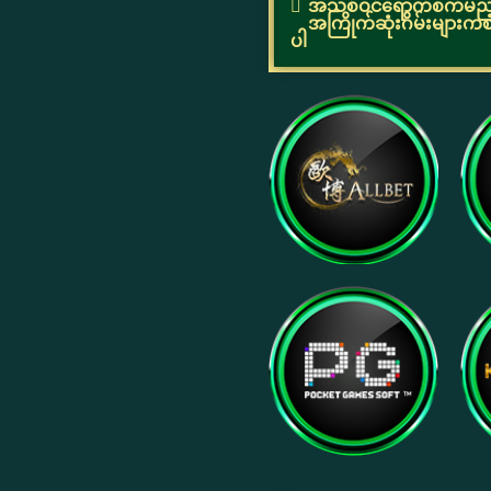
အသစ်ဝင်ရောက်စက်မည့် အ
အကြိုက်ဆုံးဂိမ်းများက
ပါ