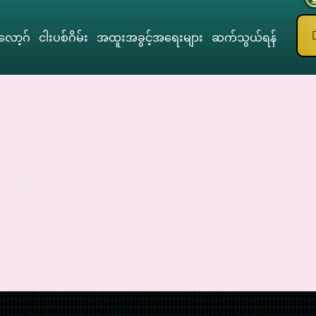
ော့ဂ်
ငါးပစ်ဂိမ်း
အထူးအခွင့်အရေးများ
ဆက်သွယ်ရန်