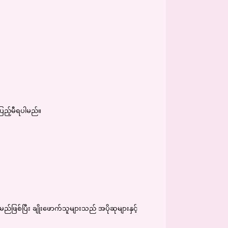
ြည့်မီရပါမည်။
ည်ဖြစ်ပြီး ချိုးဖောက်သူများသည် အပိုဆုများနှင့်