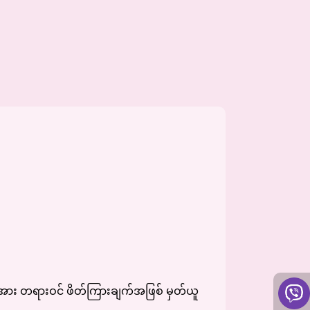
င်းအား တရားဝင် ဖိတ်ကြားချက်အဖြစ် မှတ်ယူ