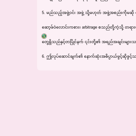
5. မည်သည့်အဖွဲ့ဝင်၊ အဖွဲ့ သို့မဟုတ် အဖွဲ့အစည်းကိုမ
ဆော့ဖ်ဝဲလောင်းကစား၊ arbitrage စသည်တို့ကဲ့သို့ တရား
တွေ့ရှိသည်နှင့်တပြိုင်နက် ၎င်းတို့၏ အရည်အချင်းမ
6. ဤလုပ်ဆောင်ချက်၏ နောက်ဆုံးအဓိပ္ပာယ်ဖွင့်ဆိုခွင့်သ