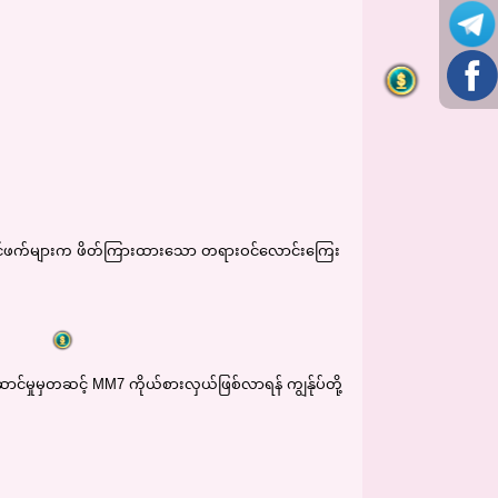
ော်ကိုင်ဖက်များက ဖိတ်ကြားထားသော တရားဝင်လောင်းကြေး
်မှုမှတဆင့် MM7 ကိုယ်စားလှယ်ဖြစ်လာရန် ကျွန်ုပ်တို့