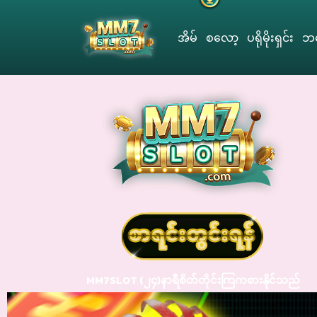
အိမ်
စလော့
ပရိုမိုးရှင်း
ဘလ
MM7SLOT (၂၄)နာရီစိတ်တိုင်းကြကစားနိုင်သည်